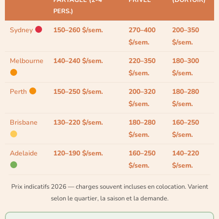
PERS.)
Sydney
150–260 $/sem.
270–400
200–350
$/sem.
$/sem.
Melbourne
140–240 $/sem.
220–350
180–300
$/sem.
$/sem.
Perth
150–250 $/sem.
200–320
180–280
$/sem.
$/sem.
Brisbane
130–220 $/sem.
180–280
160–250
$/sem.
$/sem.
Adelaide
120–190 $/sem.
160–250
140–220
$/sem.
$/sem.
Prix indicatifs 2026 — charges souvent incluses en colocation. Varient
selon le quartier, la saison et la demande.