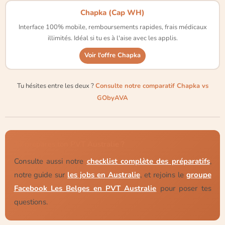
Chapka (Cap WH)
Interface 100% mobile, remboursements rapides, frais médicaux
illimités. Idéal si tu es à l'aise avec les applis.
Voir l'offre Chapka
Tu hésites entre les deux ?
Consulte notre comparatif Chapka vs
GObyAVA
Tu prépares ton PVT Australie ?
Consulte aussi notre
checklist complète des préparatifs
,
notre guide sur
les jobs en Australie
, et rejoins le
groupe
Facebook Les Belges en PVT Australie
pour poser tes
questions.