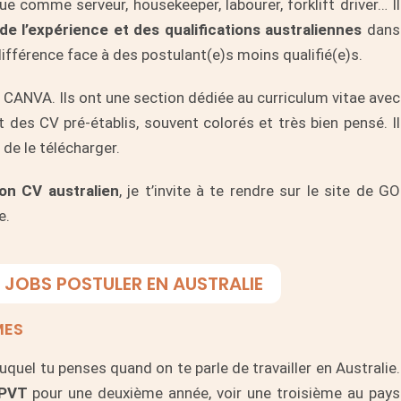
ue comme serveur, housekeeper, labourer, forklift driver… Il
e l’expérience et des qualifications australiennes
dans
différence face à des postulant(e)s moins qualifié(e)s.
e
CANVA
. Ils ont une section dédiée au curriculum vitae avec
t des CV pré-établis, souvent colorés et très bien pensé. Il
de le télécharger.
bon CV australien
, je t’invite à te rendre sur le site de
GO
e.
 JOBS POSTULER EN AUSTRALIE
MES
uquel tu penses quand on te parle de travailler en Australie.
 PVT
pour une deuxième année, voir une troisième au pays