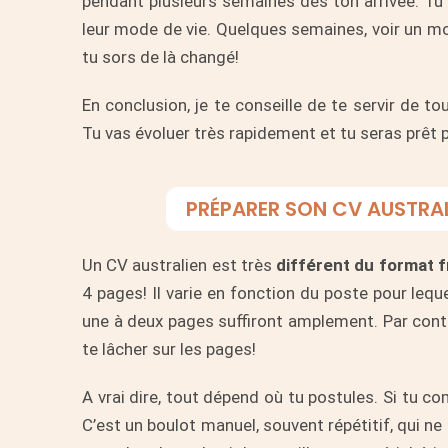
pendant plusieurs semaines dès ton arrivée. Tu v
leur mode de vie. Quelques semaines, voir un moi
tu sors de là changé!
En conclusion, je te conseille de te servir de to
Tu vas évoluer très rapidement et tu seras prêt 
PRÉPARER SON CV AUSTRAL
Un CV australien est très
différent du format f
4 pages! Il varie en fonction du poste pour lequ
une à deux pages suffiront amplement. Par contre
te lâcher sur les pages!
A vrai dire, tout dépend où tu postules. Si tu c
C’est un boulot manuel, souvent répétitif, qui ne