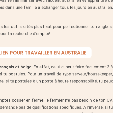
as te familiariser avec l’accent australien et apprendre de
s dans une famille à échanger tous les jours en australien,
us les outils cités plus haut pour perfectionner ton anglais.
pour ta recherche d’emploi!
IEN POUR TRAVAILLER EN AUSTRALIE
rançais et belge
. En effet, celui-ci peut faire facilement 3 à
el tu postules. Pour un travail de type serveur/housekeeper,
, si tu postules à un poste à haute responsabilité, tu peux
omptes bosser en ferme, le fermier n’a pas besoin de ton CV.
 demande pas de qualifications spécifiques. A l’inverse, si tu