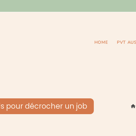
HOME
PVT AU
eils pour décrocher un job