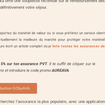
hapka offre une souplesse reconnue sur le remboursement des
finitivement votre séjour.
portez du matériel de valeur ou si vous préférez un service client
tuellement la meilleure du marché pour protéger votre matériel
leurs écrit un article complet où je
liste toutes les assurances de
e
5% sur ton assurance PVT
. Il te suffit de cliquer sur le
is et introduire le code promo
AUREAVA
.
duction GObyAVA
herchez l’assurance la plus populaire, avec une application