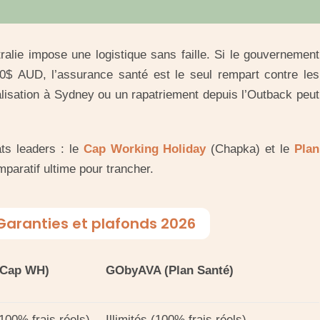
alie impose une logistique sans faille. Si le gouvernement
0$ AUD, l’assurance santé est le seul rempart contre les
alisation à Sydney ou un rapatriement depuis l’Outback peut
ts leaders : le
Cap Working Holiday
(Chapka) et le
Plan
paratif ultime pour trancher.
Garanties et plafonds 2026
(Cap WH)
GObyAVA (Plan Santé)
(100% frais réels)
Illimités (100% frais réels)