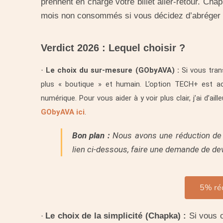
prennent en charge votre billet aller-retour. C
mois non consommés si vous décidez d’abréger dé
Verdict 2026 : Lequel choisir ?
Le choix du sur-mesure (GObyAVA) :
Si vous trans
·
plus « boutique » et humain. L’option TECH+ est ac
numérique. Pour vous aider à y voir plus clair, j’ai d’ail
GObyAVA ici
.
Bon plan :
Nous avons une réduction d
lien ci-dessous, faire une demande de dev
5% ré
Le choix de la simplicité (Chapka) :
Si vous c
·