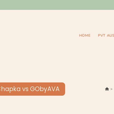
HOME
PVT AU
 Chapka vs GObyAVA
>